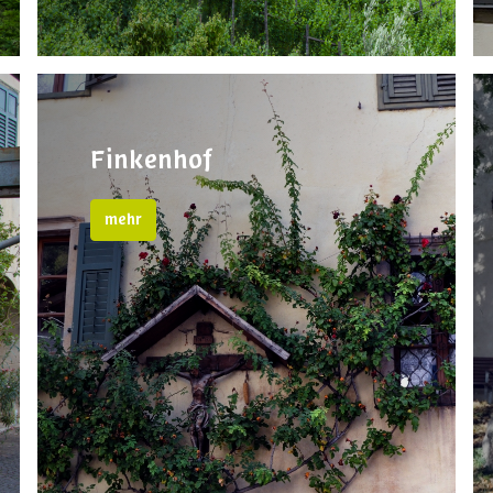
Finkenhof
mehr