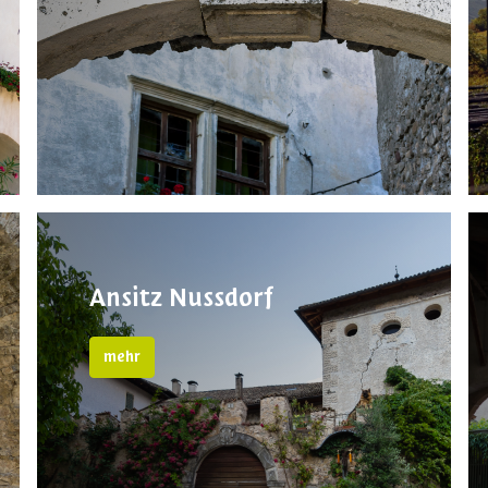
Ansitz Nussdorf
mehr