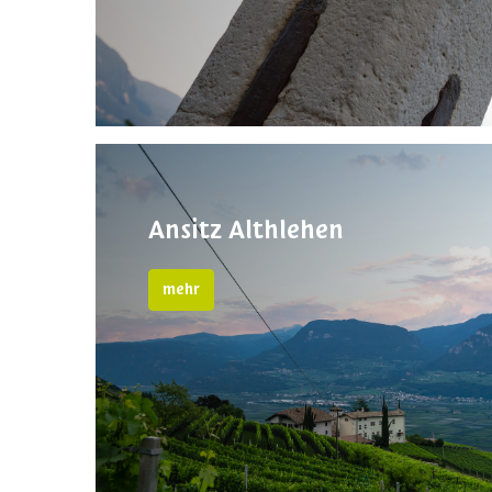
Ansitz Althlehen
mehr