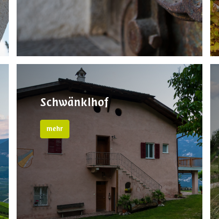
Schwänklhof
mehr