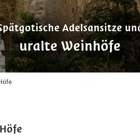
Spätgotische Adelsansitze un
uralte Weinhöfe
Höfe
 Höfe