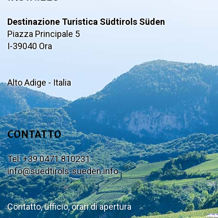
Destinazione Turistica Südtirols Süden
Piazza Principale 5
I-39040 Ora
Alto Adige - Italia
CONTATTO
Tel. +39 0471 810231
info@suedtirols-sueden.info
Contatto, ufficio, orari di apertura