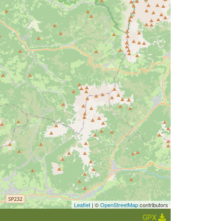
Leaflet
| ©
OpenStreetMap
contributors
GPX