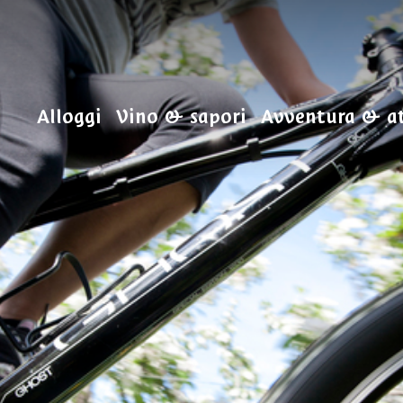
Alloggi
Vino & sapori
Avventura & at