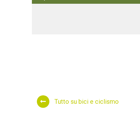
400
300
Elevation (m)
200
100
20
40
60
Distance (km)
Tutto su bici e ciclismo