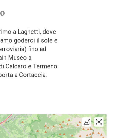
no
primo a Laghetti, dove
iamo goderci il sole e
erroviaria) fino ad
tain Museo a
o di Caldaro e Termeno.
orta a Cortaccia.