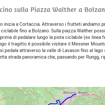
ino sulla Piazza Walther a Bolza
o inizia a Cortaccia. Attraverso i frutteti andiamo 
 ciclabile fino a Bolzano. Sulla piazza Walther poss
 prima di pedalare lungo la pista ciclabile (ex linea f
go il tragitto è possibile visitare il Messner Moun
si pedala attraverso la valle di Lavason fino al lag
etta strada panoramica che, passando per Rungg, rip