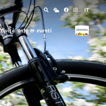
IT
tività
Info & eventi