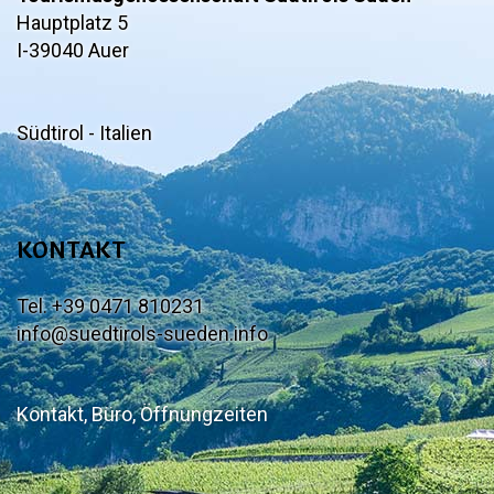
Hauptplatz 5
I-39040 Auer
Südtirol - Italien
KONTAKT
Tel. +39 0471 810231
info@suedtirols-sueden.info
Kontakt, Büro, Öffnungzeiten