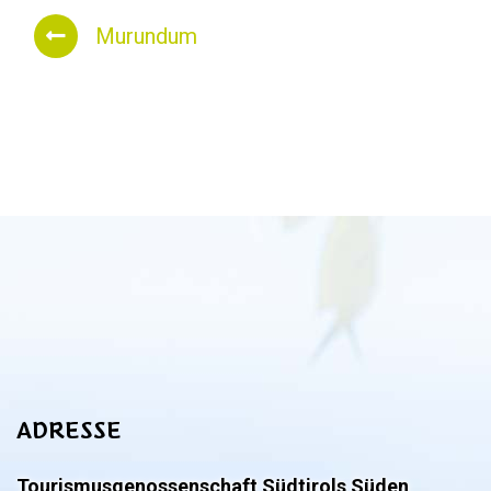
Murundum
ADRESSE
Tourismusgenossenschaft Südtirols Süden