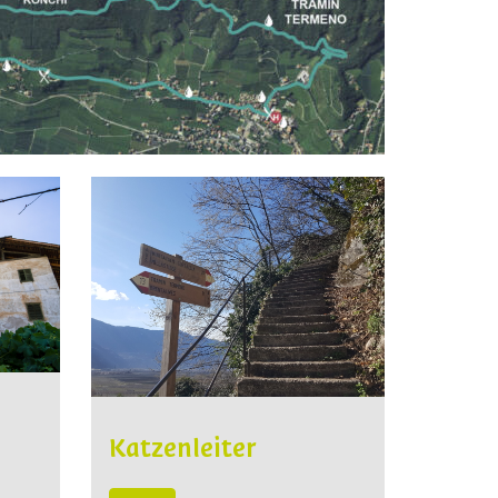
Sitzk
Katzenleiter
mehr