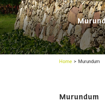
Murund
Home
>
Murundum
Murundum