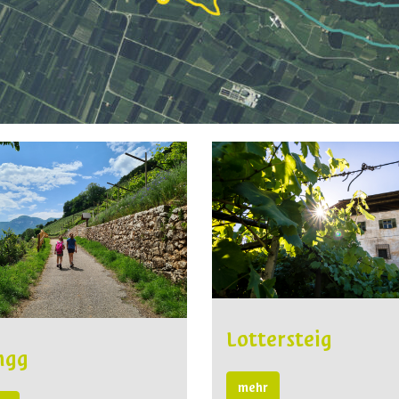
Lottersteig
ngg
mehr