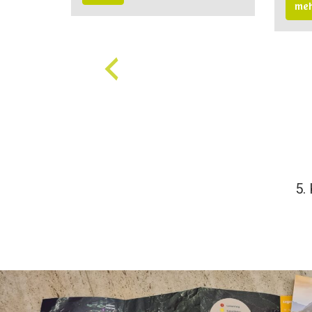
me
5.