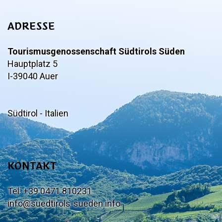
ADRESSE
Tourismusgenossenschaft Südtirols Süden
Hauptplatz 5
I-39040 Auer
Südtirol - Italien
KONTAKT
Tel. +39 0471 810231
info@suedtirols-sueden.info