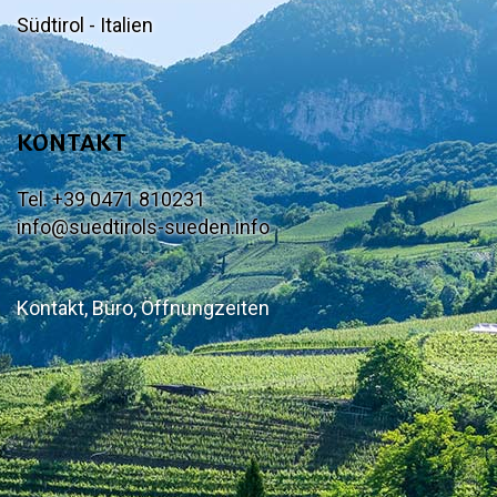
Südtirol - Italien
KONTAKT
Tel. +39 0471 810231
info@suedtirols-sueden.info
Kontakt, Büro, Öffnungzeiten