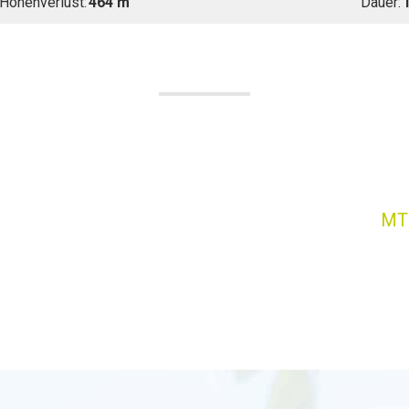
Höhenverlust:
464 m
Dauer:
1
MTB