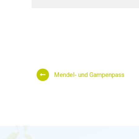
500
400
Höhe (m)
300
200
10
20
Entfernung (km)
Mendel- und Gampenpass