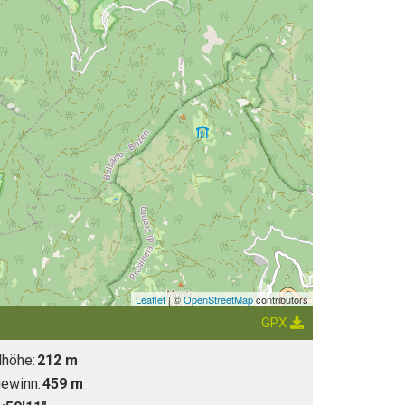
Leaflet
| ©
OpenStreetMap
contributors
GPX
lhöhe:
212 m
ewinn:
459 m