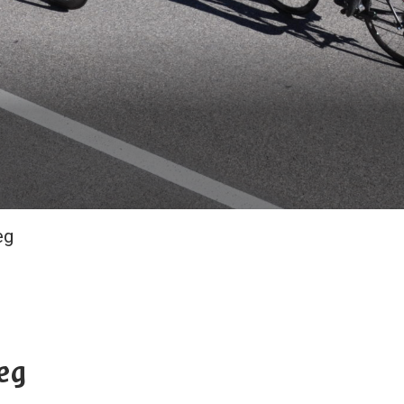
eg
eg